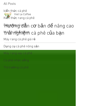
All Posts
kiến thức cà phê
Viet Le Coffee
Kiến thức rang cà phê
Hướng dẫn cơ bản để nâng cao
Dạy rang cà phê
trải nghiệm cà phê của bạn
Máy đo độ ẩm Kett
Máy rang cà phê giá rẻ
Dụng cụ cà phê nông sản
Máy rang xay cà phê
Cà phê nhân sống
Thị trường cà phê