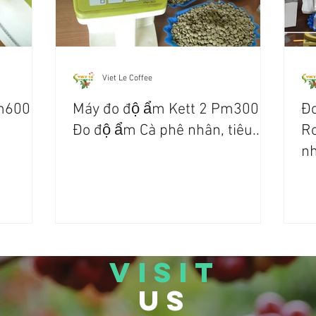
Viet Le Coffee
m600 -
Máy đo độ ẩm Kett 2 Pm300 -
Đo
Đo độ ẩm Cà phê nhân, tiêu...
Ro
nh
T
VISIT
US