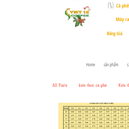
Cà ph
Máy ra
Bảng Giá
Home
sản phẩm
c
All Posts
kiến thức cà phê
Kiến 
Dụng cụ cà phê nông sản
Máy r