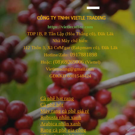
CÔNG TY TNHH VIETLE TRADING
https://vietlecoffee.com
TDP 1B, P. Tân Lập (Hòa Thắng cũ), Đăk Lăk
Nhà Máy chế biến:
112 Thôn 3, Xã CưM'gar (Eakpmam cũ), Đăk Lăk
0917881898
Hotline/Zalo:
(08)69269006
Hoặc:
(Viettel)
Vietletrading@gmail.com
GĐKKD 6001548424
Cà phê hạt rang
Cà phê bột
Máy rang cà phê giá rẻ
Robusta nhân xanh
Arabica nhân xanh
Rang cà phê gia công