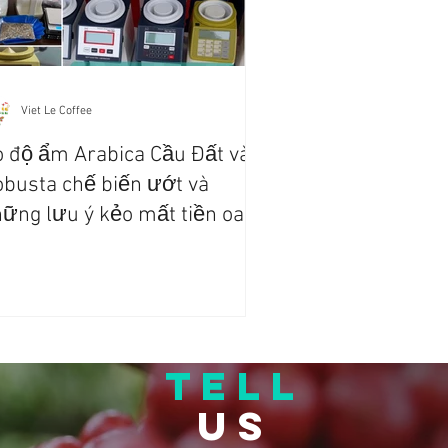
Viet Le Coffee
 độ ẩm Arabica Cầu Đất và
busta chế biến ướt và
ững lưu ý kẻo mất tiền oan
TELL
US