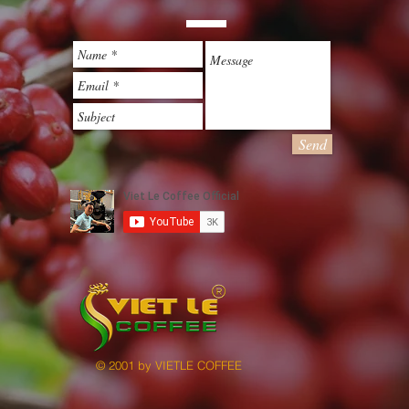
Send
©
2001 by VIETLE COFFEE