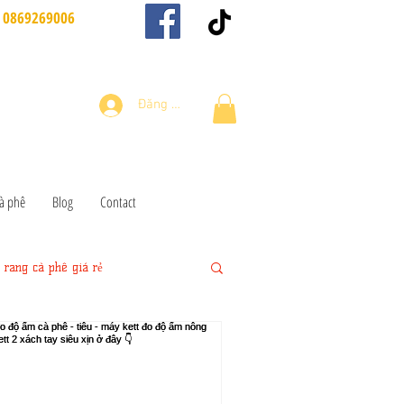
0869269006
Đăng nhập
à phê
Blog
Contact
rang cà phê giá rẻ