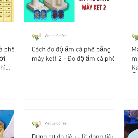
Viet Le Coffee
à phê
Cách đo độ ẩm cà phê bằng
Má
ới
máy kett 2 - Đo độ ẩm cà phê
má
hì
Ke
👇
Viet Le Coffee
Dụng cụ đo tiêu - lít đong tiêu -