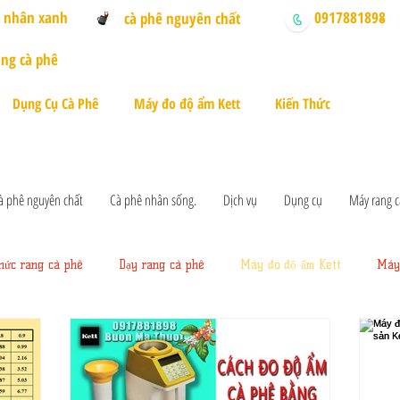
ê nhân xanh
0917881898
cà phê nguyên chất
-
ng cà phê
Dụng Cụ Cà Phê
Máy đo độ ẩm Kett
Kiến Thức
à phê nguyên chất
Cà phê nhân sống.
Dịch vụ
Dụng cụ
Máy rang c
thức rang cà phê
Dạy rang cà phê
Máy đo độ ẩm Kett
Máy 
ang xay cà phê
Cà phê nhân sống
Thị trường cà phê