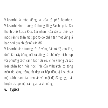
Villasarchi là một giống lai của cà phê Bourbon. 
Villasarchi sinh trưởng ở thung lũng Sarchi phía Tây 
thành phố Costa Rica. Các nhánh của cây cà phê này 
mọc xiên từ thân một góc 45 độ phân tán một vùng lá 
bao phủ quanh cây rất cân đối.
Villasarchi sinh trưởng tốt ở vùng đất có độ cao lớn, 
dưới tán cây bóng mát và giống cà phê này thích hợp 
với phương cách canh tác hữu cơ, vì nó không ưa các 
loại phân bón hóa học. Trái của Villasarchi có tông 
màu đỏ sáng trông rất đẹp và hấp dẫn, vị khá chua 
một cách thanh tao xen lẫn với một độ đắng-ngọt rất 
huyền bí, tạo một cảm giác lạ khi uống.
6.   Typica