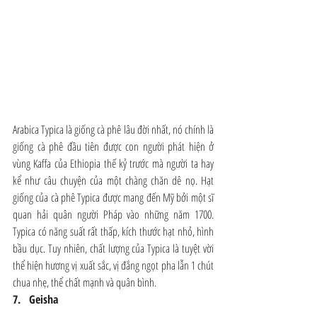
Arabica Typica là giống cà phê lâu đời nhất, nó chính là 
giống cà phê đầu tiên được con người phát hiện ở 
vùng Kaffa của Ethiopia thế kỷ trước mà người ta hay 
kể như câu chuyện của một chàng chăn dê nọ. Hạt 
giống của cà phê Typica được mang đến Mỹ bởi một sĩ 
quan hải quân người Pháp vào những năm 1700. 
Typica có năng suất rất thấp, kích thước hạt nhỏ, hình 
bầu dục. Tuy nhiên, chất lượng của Typica là tuyệt vời 
thể hiện hương vị xuất sắc, vị đắng ngọt pha lẫn 1 chút 
chua nhẹ, thể chất mạnh và quân bình.
7.   Geisha