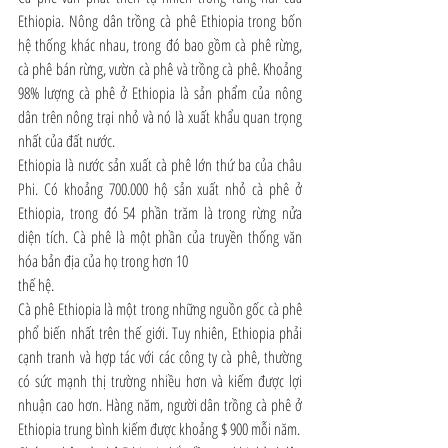
Ethiopia. Nông dân trồng cà phê Ethiopia trong bốn 
hệ thống khác nhau, trong đó bao gồm cà phê rừng, 
cà phê bán rừng, vườn cà phê và trồng cà phê. Khoảng 
98% lượng cà phê ở Ethiopia là sản phẩm của nông 
dân trên nông trại nhỏ và nó là xuất khẩu quan trọng 
nhất của đất nước.
Ethiopia là nước sản xuất cà phê lớn thứ ba của châu 
Phi. Có khoảng 700.000 hộ sản xuất nhỏ cà phê ở 
Ethiopia, trong đó 54 phần trăm là trong rừng nửa 
diện tích. Cà phê là một phần của truyền thống văn 
hóa bản địa của họ trong hơn 10
thế hệ.
Cà phê Ethiopia là một trong những nguồn gốc cà phê 
phổ biến nhất trên thế giới. Tuy nhiên, Ethiopia phải 
cạnh tranh và hợp tác với các công ty cà phê, thường 
có sức mạnh thị trường nhiều hơn và kiếm được lợi 
nhuận cao hơn. Hàng năm, người dân trồng cà phê ở 
Ethiopia trung bình kiếm được khoảng $ 900 mỗi năm.