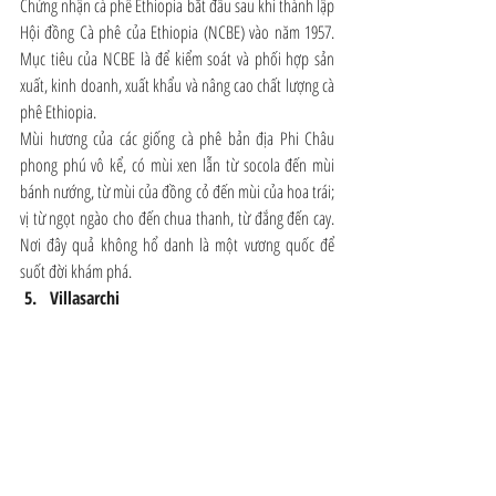
Chứng nhận cà phê Ethiopia bắt đầu sau khi thành lập 
Hội đồng Cà phê của Ethiopia (NCBE) vào năm 1957. 
Mục tiêu của NCBE là để kiểm soát và phối hợp sản 
xuất, kinh doanh, xuất khẩu và nâng cao chất lượng cà 
phê Ethiopia.
Mùi hương của các giống cà phê bản địa Phi Châu 
phong phú vô kể, có mùi xen lẫn từ socola đến mùi 
bánh nướng, từ mùi của đồng cỏ đến mùi của hoa trái; 
vị từ ngọt ngào cho đến chua thanh, từ đắng đến cay. 
Nơi đây quả không hổ danh là một vương quốc để 
suốt đời khám phá.
 5.   Villasarchi