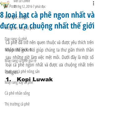
Viet Le Coffee
All Posts
19 thg 12, 2016
7 phút đọc
8 loại hạt cà phê ngon nhất và
kiến thức cà phê
được ưa chuộng nhất thế giới
Kiến thức rang cà phê
Dạy rang cà phê
Cà phê đã trở nên quen thuộc và được yêu thích trên 
khắp thế giới. Nó giúp chúng ta thư giãn thinh thần 
Máy đo độ ẩm Kett
sau những giờ làm việc mệt mỏi. Dưới đây là một số 
Máy rang cà phê giá rẻ
loại cà phê ngon nhất và được ưa chuộng nhất trên 
Dụng cụ cà phê nông sản
thế giới.
1.   Kopi Luwak
Máy rang xay cà phê
Cà phê nhân sống
Thị trường cà phê