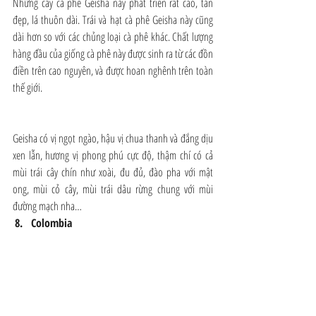
Những cây cà phê Geisha này phát triển rất cao, tán 
đẹp, lá thuôn dài. Trái và hạt cà phê Geisha này cũng 
dài hơn so với các chủng loại cà phê khác. Chất lượng 
hàng đầu của giống cà phê này được sinh ra từ các đồn 
điền trên cao nguyên, và được hoan nghênh trên toàn 
thế giới.
Geisha có vị ngọt ngào, hậu vị chua thanh và đắng dịu 
xen lẫn, hương vị phong phú cực độ, thậm chí có cả 
mùi trái cây chín như xoài, đu đủ, đào pha với mật 
ong, mùi cỏ cây, mùi trái dâu rừng chung với mùi 
đường mạch nha…
8.   Colombia