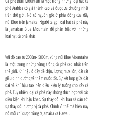
Cà phê Blue Mountain là một trong những loại hạt cà 
phê Arabica có giá thành cao và được ưa chuộng nhất 
trên thế giới. Nó có nguồn gốc ở phía đông của dãy 
núi Blue trên Jamaica. Người ta gọi loại hạt cà phê này 
là Jamaican Blue Mountain để phân biệt với những 
loại hạt cà phê khác.
Với độ cao từ 2000m- 5000m, vùng núi Blue Mountains 
là một trong những vùng trồng cà phê cao nhất trên 
thế giới. Khí hậu ở đây dễ chịu, lượng mưa lớn, đất rất 
giàu dinh dưỡng và thấm nước tốt. Sự kết hợp giữa đất 
đai và khí hậu tạo nên điều kiện lý tưởng cho cây cà 
phê. Tuy nhiên loại cà phê này không thích hợp với các 
điều kiện khí hậu khác. Sự thay đổi khí hậu sẽ dẫn tới 
sự thay đổi hương vị cà phê. Chính vì thế mà hiện nay 
nó mới chỉ được trồng ở Jamaica và Hawaii.