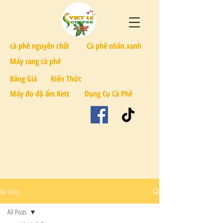
cà phê nguyên chất
Cà phê nhân xanh
Máy rang cà phê
Bảng Giá
Kiến Thức
Máy đo độ ẩm Kett
Dụng Cụ Cà Phê
Bài đăng
All Posts