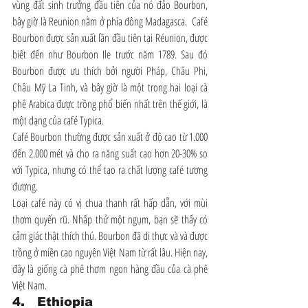
vùng đất sinh trưởng đầu tiên của nó đảo Bourbon, 
bây giờ là Reunion nằm ở phía đông Madagasca.  Café 
Bourbon được sản xuất lần đầu tiên tại Réunion, được 
biết đến như Bourbon Ile trước năm 1789. Sau đó 
Bourbon được ưu thích bởi người Pháp, Châu Phi, 
Châu Mỹ La Tinh, và bây giờ là một trong hai loại cà 
phê Arabica được trồng phổ biến nhất trên thế giới, là 
một dạng của café Typica.
Café Bourbon thường được sản xuất ở độ cao từ 1.000 
đến 2.000 mét và cho ra năng suất cao hơn 20-30% so 
với Typica, nhưng có thể tạo ra chất lượng café tương 
đương.
Loại café này có vị chua thanh rất hấp dẫn, với mùi 
thơm quyến rũ. Nhấp thử một ngụm, bạn sẽ thấy có 
cảm giác thật thích thú. Bourbon đã di thực và và được 
trồng ở miền cao nguyên Việt Nam từ rất lâu. Hiện nay, 
đây là giống cà phê thơm ngon hàng đầu của cà phê 
Việt Nam.
4.   Ethiopia