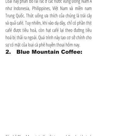
Loài này phân bố rải rác ở các nước vùng Đông Nam Á 
như Indonesia, Philippines, Việt Nam và miền nam 
Trung Quốc. Thức uống ưa thích của chúng là trái cây 
và quả café. Tuy nhiên, khi vào dạ dày, chỉ có phần thịt 
café được tiêu hoá, còn hạt café lại theo đường tiêu 
hoá bị thải ra ngoài. Quá trình này tạo cơ sở chính cho 
sự có mặt của loại cà phê huyền thoại hôm nay.
2.   Blue Mountain Coffee: 