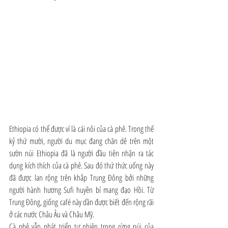
Ethiopia có thể được ví là cái nôi của cà phê. Trong thế 
kỷ thứ mười, người du mục đang chăn dê trên một 
sườn núi Ethiopia đã là người đầu tiên nhận ra tác 
dụng kích thích của cà phê. Sau đó thứ thức uống này 
đã được lan rộng trên khắp Trung Đông bởi những 
người hành hương Sufi huyền bí mang đạo Hồi. Từ 
Trung Đông, giống café này dần được biết đến rộng rãi  
ở các nước Châu Âu và Châu Mỹ.
Cà phê vẫn phát triển tự nhiên trong rừng núi của 