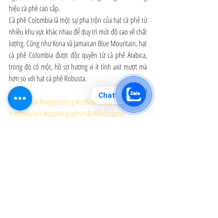
hiệu cà phê cao cấp.
Cà phê Colombia là một sự pha trộn của hạt cà phê từ 
nhiều khu vực khác nhau để duy trì mức độ cao về chất 
lượng. Cũng như Kona và Jamaican Blue Mountain, hạt 
cà phê Colombia được độc quyền từ cà phê Arabica, 
trong đó có một, hồ sơ hương vị ít tính axit mượt mà 
hơn so với hạt cà phê Robusta.
Sưu tầm
Chat
#kopiluwak
#vietletrading
#coffeefestival
#coffeebeans
#càphênguyênchất
#lễhộicàphê
#kiếnthứccàphê
#càphêsạch
#coffee
#càphêchồn
kiến thức cà phê
Bài đăng gần đây
Xem tất cả