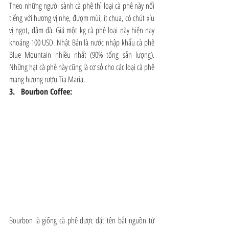
Theo những người sành cà phê thì loại cà phê này nổi 
tiếng với hương vị nhẹ, đượm mùi, ít chua, có chút xíu 
vị ngọt, đậm đà. Giá một kg cà phê loại này hiện nay 
khoảng 100 USD. Nhật Bản là nước nhập khẩu cà phê 
Blue Mountain nhiều nhất (90% tổng sản lượng). 
Những hạt cà phê này cũng là cơ sở cho các loại cà phê 
mang hương rượu Tia Maria.
3.   Bourbon Coffee: 
Bourbon là giống cà phê được đặt tên bắt nguồn từ 