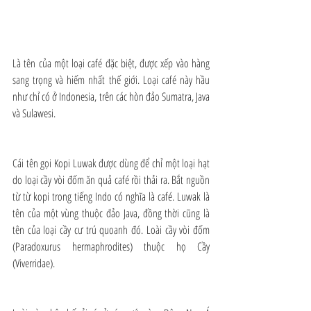
Là tên của một loại café đặc biệt, được xếp vào hàng 
sang trọng và hiếm nhất thế giới. Loại café này hầu 
như chỉ có ở Indonesia, trên các hòn đảo Sumatra, Java 
và Sulawesi.
Cái tên gọi Kopi Luwak được dùng để chỉ một loại hạt 
do loại cầy vòi đốm ăn quả café rồi thải ra. Bắt nguồn 
từ từ kopi trong tiếng Indo có nghĩa là café. Luwak là 
tên của một vùng thuộc đảo Java, đồng thời cũng là 
tên của loại cầy cư trú quoanh đó. Loài cầy vòi đốm 
(Paradoxurus hermaphrodites) thuộc họ Cầy 
(Viverridae).