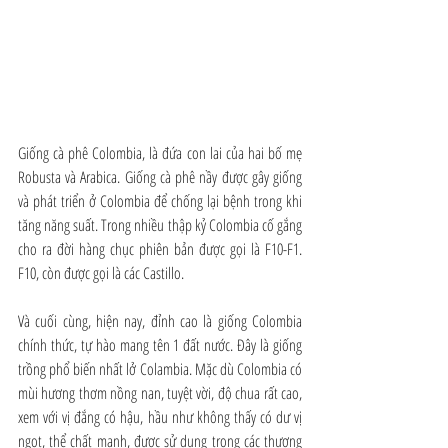
Giống cà phê Colombia, là đứa con lai của hai bố mẹ 
Robusta và Arabica. Giống cà phê nầy được gây giống 
và phát triển ở Colombia để chống lại bệnh trong khi 
tăng năng suất. Trong nhiều thập kỷ Colombia cố gắng 
cho ra đời hàng chục phiên bản được gọi là F10-F1. 
F10, còn được gọi là các Castillo.
Và cuối cùng, hiện nay, đỉnh cao là giống Colombia 
chính thức, tự hào mang tên 1 đất nước. Đây là giống 
trồng phổ biến nhất lở Colambia. Mặc dù Colombia có 
mùi hương thơm nồng nan, tuyệt vời, độ chua rất cao, 
xem với vị đắng có hậu, hầu như không thấy có dư vị 
ngọt, thể chất mạnh, được sử dụng trong các thương 