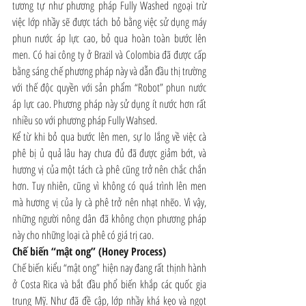
tương tự như phương pháp Fully Washed ngoại trừ 
việc lớp nhầy sẽ được tách bỏ bằng việc sử dụng máy 
phun nước áp lực cao, bỏ qua hoàn toàn bước lên 
men. Có hai công ty ở Brazil và Colombia đã được cấp 
bằng sáng chế phương pháp này và dẫn đầu thị trường 
với thế độc quyền với sản phẩm “Robot” phun nước 
áp lực cao. Phương pháp này sử dụng ít nước hơn rất 
nhiều so với phương pháp Fully Wahsed.
Kể từ khi bỏ qua bước lên men, sự lo lắng về việc cà 
phê bị ủ quả lâu hay chưa đủ đã được giảm bớt, và 
hương vị của một tách cà phê cũng trở nên chắc chắn 
hơn. Tuy nhiên, cũng vì không có quá trình lên men 
mà hương vị của ly cà phê trở nên nhạt nhẽo. Vì vậy, 
những người nông dân đã không chọn phương pháp 
này cho những loại cà phê có giá trị cao.
Chế biến “mật ong” (Honey Process)
Chế biến kiểu “mật ong” hiện nay đang rất thịnh hành 
ở Costa Rica và bắt đầu phổ biến khắp các quốc gia 
trung Mỹ. Như đã đề cập, lớp nhầy khá kẹo và ngọt 