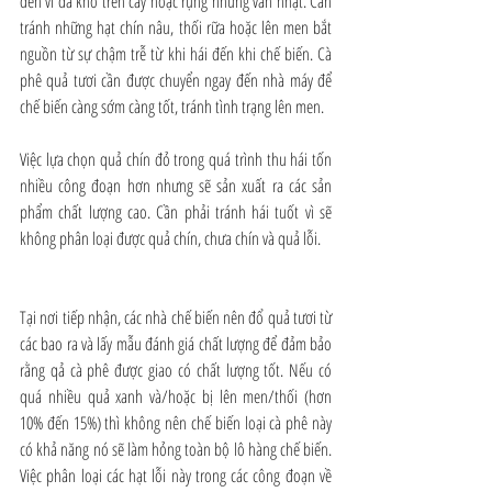
đen vì đã khô trên cây hoặc rụng nhưng vẫn nhặt. Cần 
tránh những hạt chín nâu, thối rữa hoặc lên men bắt 
nguồn từ sự chậm trễ từ khi hái đến khi chế biến. Cà 
phê quả tươi cần được chuyển ngay đến nhà máy để 
chế biến càng sớm càng tốt, tránh tình trạng lên men.
Việc lựa chọn quả chín đỏ trong quá trình thu hái tốn 
nhiều công đoạn hơn nhưng sẽ sản xuất ra các sản 
phẩm chất lượng cao. Cần phải tránh hái tuốt vì sẽ 
không phân loại được quả chín, chưa chín và quả lỗi.
Tại nơi tiếp nhận, các nhà chế biến nên đổ quả tươi từ 
các bao ra và lấy mẫu đánh giá chất lượng để đảm bảo 
rằng qả cà phê được giao có chất lượng tốt. Nếu có 
quá nhiều quả xanh và/hoặc bị lên men/thối (hơn 
10% đến 15%) thì không nên chế biến loại cà phê này 
có khả năng nó sẽ làm hỏng toàn bộ lô hàng chế biến. 
Việc phân loại các hạt lỗi này trong các công đoạn về 