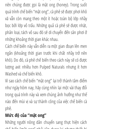
nên chúng được gọi là mật ong (honey). Trong suốt 
quá trình chế biến “mật ong”, cà phê sẽ được phơi khô 
vã vẫn còn mang theo một ít hoặc toàn bộ lớp nhầy 
bọc bởi lớp vỏ trấu. Những quả cà phê sẽ được nhặt, 
phân loại, tách vỏ sau đó sẽ di chuyển đến sân phơi ở 
những khoảng thời gian khác nhau.
Cách chế biến này vẫn diễn ra một gian đoạn lên men 
ngắn (khoảng thời gian trước khi chất nhầy trở nên 
khô). Do đó, cà phê chế biến theo cách này sẽ có được 
lượng axit nhiều hơn Pulped Naturals nhưng ít hơn 
Washed và chế biến khô.
Vì sao cách chế biến “mật ong” lại trở thành tâm điểm 
như ngày hôm nay, hãy cùng nhìn lại một vài thay đổi 
trong quá trình này và xem chúng ảnh hưởng như thế 
nào đến mùi vị và sự thành công của việc chế biến cà 
phê.
Mức độ của “mật ong”
Những người nông dân chuyển sang thực hiện cách 