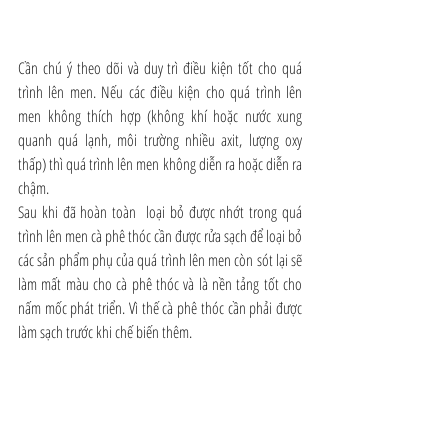
Cần chú ý theo dõi và duy trì điều kiện tốt cho quá 
trình lên men. Nếu các điều kiện cho quá trình lên 
men không thích hợp (không khí hoặc nước xung 
quanh quá lạnh, môi trường nhiều axit, lượng oxy 
thấp) thì quá trình lên men không diễn ra hoặc diễn ra 
chậm.
Sau khi đã hoàn toàn  loại bỏ được nhớt trong quá 
trình lên men cà phê thóc cần được rửa sạch để loại bỏ 
các sản phẩm phụ của quá trình lên men còn sót lại sẽ 
làm mất màu cho cà phê thóc và là nền tảng tốt cho 
nấm mốc phát triển. Vì thế cà phê thóc cần phải được 
làm sạch trước khi chế biến thêm.