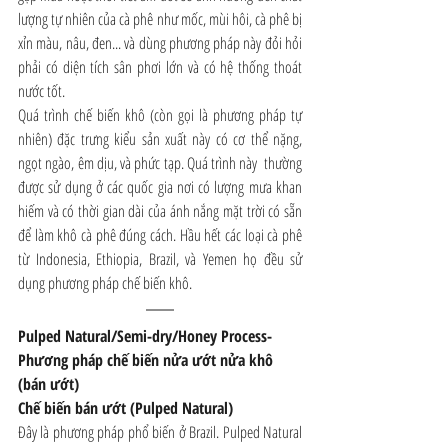
lượng tự nhiên của cà phê như mốc, mùi hôi, cà phê bị 
xỉn màu, nâu, đen... và dùng phương pháp này đỏi hỏi 
phải có diện tích sân phơi lớn và có hệ thống thoát 
nước tốt.
Quá trình chế biến khô (còn gọi là phương pháp tự 
nhiên) đặc trưng kiểu sản xuất này có cơ thể nặng, 
ngọt ngào, êm dịu, và phức tạp. Quá trình này  thường 
được sử dụng ở các quốc gia nơi có lượng mưa khan 
hiếm và có thời gian dài của ánh nắng mặt trời có sẵn 
để làm khô cà phê đúng cách. Hầu hết các loại cà phê 
từ Indonesia, Ethiopia, Brazil, và Yemen họ đều sử 
dụng phương pháp chế biến khô.
Pulped Natural/Semi-dry/Honey Process- 
Phương pháp chế biến nửa ướt nửa khô 
(bán ướt)
Chế biến bán ướt (Pulped Natural)
Đây là phương pháp phổ biến ở Brazil. Pulped Natural 