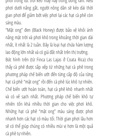
phơi trong lúc trời kéo mây hay trong bóng râm. Nếu 
phơi dưới nắng gắt, người nông dân sẽ kéo dài thời 
gian phơi để giảm bớt việc phơi lại các hạt cà phê còn 
sáng màu.
“Mật ong” đen (Black Honey) được bảo vệ khỏi ánh 
nắng mặt trời và phơi khô trong khoảng thời gian dài 
nhất, ít nhất là 2 tuần. Đây là loại hạt chứa hàm lượng 
lao động lớn nhất và có giá đắt nhất trên thị trường.
Bức hình trên (từ Finca Las Lajas ở Coata Rica) cho 
thấy cà phê được sắp xếp từ những hạt cà phê trong 
phương pháp chế biến ướt đến từng cấp độ của từng 
hạt cà phê “mật ong” rồi đến cà phê lúc khô tự nhiên. 
Chế biến ướt hoàn toàn, hạt cà phê khô nhanh nhất 
và có vẻ sạch nhất. Phương pháp chế biến khô tự 
nhiên tốn khá nhiều thời gian cho việc phơi khô. 
Những hạt cà phê “mật ong” màu sáng được phơi 
nhanh hơn các hạt có màu tối. Thời gian phơi lâu hơn 
sẽ có thể giúp chúng có nhiều mùi vị hơn là một quả 
cà phê tự nhiên.