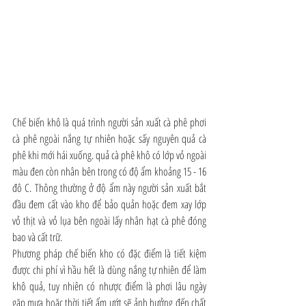
Chế biến khô là quá trình người sản xuất cà phê phơi 
cà phê ngoài nắng tự nhiên hoặc sấy nguyên quả cà 
phê khi mới hái xuống. quả cà phê khô có lớp vỏ ngoài 
màu đen còn nhân bên trong có độ ẩm khoảng 15 - 16 
đô C. Thông thường ở độ ẩm này người sản xuất bắt 
đầu đem cất vào kho để bảo quản hoặc đem xay lớp 
vỏ thịt và vỏ lụa bên ngoài lấy nhân hạt cà phê đóng 
bao và cất trữ.
Phương pháp chế biến kho có đặc điểm là tiết kiệm 
được chi phí vì hầu hết là dùng nắng tự nhiên để làm 
khô quả, tuy nhiên có nhược điểm là phơi lâu ngày 
gặp mưa hoặc thời tiết ẩm ướt sẽ ảnh hưởng đến chất 