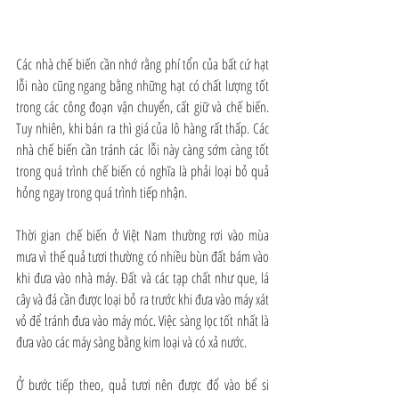
Các nhà chế biến cần nhớ rằng phí tổn của bất cứ hạt 
lỗi nào cũng ngang bằng những hạt có chất lượng tốt 
trong các công đoạn vận chuyển, cất giữ và chế biến. 
Tuy nhiên, khi bán ra thì giá của lô hàng rất thấp. Các 
nhà chế biến cần tránh các lỗi này càng sớm càng tốt 
trong quá trình chế biến có nghĩa là phải loại bỏ quả 
hỏng ngay trong quá trình tiếp nhận.
Thời gian chế biến ở Việt Nam thường rơi vào mùa 
mưa vì thế quả tươi thường có nhiều bùn đất bám vào 
khi đưa vào nhà máy. Đất và các tạp chất như que, lá 
cây và đá cần được loại bỏ ra trước khi đưa vào máy xát 
vỏ để tránh đưa vào máy móc. Việc sàng lọc tốt nhất là 
đưa vào các máy sàng bằng kim loại và có xả nước.
Ở bước tiếp theo, quả tươi nên được đổ vào bể si 