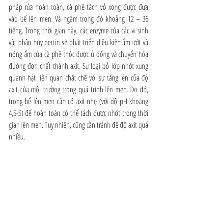
pháp rửa hoàn toàn, cà phê tách vỏ xong được đưa 
vào bể lên men. Và ngâm trong đó khoảng 12 – 36 
tiếng. Trong thời gian này, các enzyme của các vi sinh 
vật phân hủy pectin sẽ phát triển điều kiện ẩm ướt và 
nóng ẩm của cà phê thóc được ủ đống và chuyển hóa 
đường đơn chất thành axit. Sự loại bỏ lớp nhớt xung 
quanh hạt liên quan chặt chẽ với sự tăng lên của độ 
axit của môi trường trong quá trình lên men. Do đó, 
trong bể lên men cần có axit nhẹ (với độ pH khoảng 
4,5-5) để hoàn toàn có thể tách được nhớt trong thời 
gian lên men. Tuy nhiên, cũng cần tránh để độ axit quá 
nhiều.