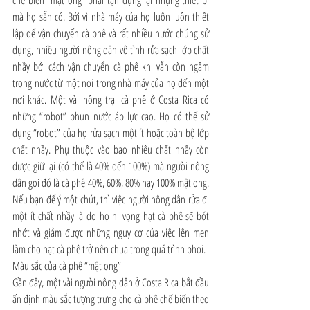
chế biến “mật ong” phải tận dụng lại nhựng thiết bị 
mà họ sẵn có. Bởi vì nhà máy của họ luôn luôn thiết 
lập để vận chuyển cà phê và rất nhiều nước chúng sử 
dụng, nhiều người nông dân vô tình rửa sạch lớp chất 
nhầy bởi cách vận chuyển cà phê khi vẫn còn ngâm 
trong nước từ một nơi trong nhà máy của họ đến một 
nơi khác. Một vài nông trại cà phê ở Costa Rica có 
những “robot” phun nước áp lực cao. Họ có thể sử 
dụng “robot” của họ rửa sạch một ít hoặc toàn bộ lớp 
chất nhầy. Phụ thuộc vào bao nhiêu chất nhầy còn 
được giữ lại (có thể là 40% đến 100%) mà người nông 
dân gọi đó là cà phê 40%, 60%, 80% hay 100% mật ong. 
Nếu bạn để ý một chút, thì việc người nông dân rửa đi 
một ít chất nhầy là do họ hi vọng hạt cà phê sẽ bớt 
nhớt và giảm được những nguy cơ của việc lên men 
làm cho hạt cà phê trở nên chua trong quá trình phơi.
Màu sắc của cà phê “mật ong”
Gần đây, một vài người nông dân ở Costa Rica bắt đầu 
ấn định màu sắc tượng trưng cho cà phê chế biến theo 