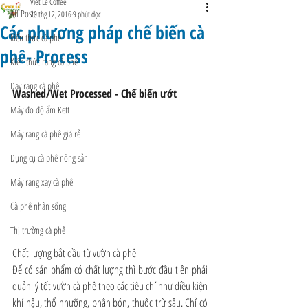
Viet Le Coffee
All Posts
20 thg 12, 2016
9 phút đọc
Các phương pháp chế biến cà
kiến thức cà phê
phê- Process
Kiến thức rang cà phê
Dạy rang cà phê
Washed/Wet Processed - Chế biến ướt
Máy đo độ ẩm Kett
Máy rang cà phê giá rẻ
Dụng cụ cà phê nông sản
Máy rang xay cà phê
Cà phê nhân sống
Thị trường cà phê
Chất lượng bắt đầu từ vườn cà phê
Để có sản phẩm có chất lượng thì bước đầu tiên phải 
quản lý tốt vườn cà phê theo các tiêu chí như điều kiện 
khí hậu, thổ nhưỡng, phân bón, thuốc trừ sâu. Chỉ có 