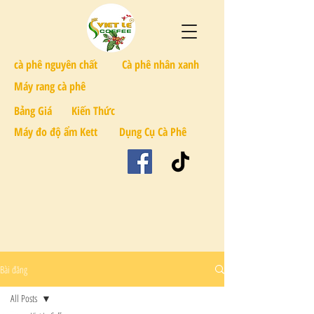
cà phê nguyên chất
Cà phê nhân xanh
Máy rang cà phê
Bảng Giá
Kiến Thức
Máy đo độ ẩm Kett
Dụng Cụ Cà Phê
Bài đăng
All Posts