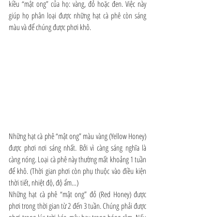
kiều “mật ong” của họ: vàng, đỏ hoặc đen. Việc này 
giúp họ phân loại được những hạt cà phê còn sáng 
màu và để chúng được phơi khô.
Những hạt cà phê “mật ong” màu vàng (Yellow Honey) 
được phơi nơi sáng nhất. Bởi vì càng sáng nghĩa là 
càng nóng. Loại cà phê này thường mất khoảng 1 tuần 
để khô. (Thời gian phơi còn phụ thuộc vào điều kiện 
thời tiết, nhiệt độ, độ ẩm…)
Những hạt cà phê “mật ong” đỏ (Red Honey) được 
phơi trong thời gian từ 2 đến 3 tuần. Chúng phải được 