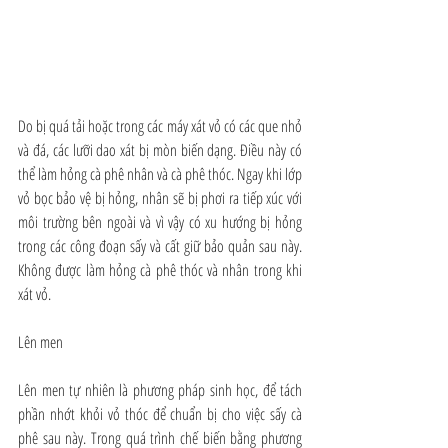
Do bị quá tải hoặc trong các máy xát vỏ có các que nhỏ 
và đá, các lưỡi dao xát bị mòn biến dạng. Điều này có 
thể làm hỏng cà phê nhân và cà phê thóc. Ngay khi lớp 
vỏ bọc bảo vệ bị hỏng, nhân sẽ bị phơi ra tiếp xúc với 
môi trường bên ngoài và vì vậy có xu hướng bị hỏng 
trong các công đoạn sấy và cất giữ bảo quản sau này. 
Không được làm hỏng cà phê thóc và nhân trong khi 
xát vỏ.
Lên men
Lên men tự nhiên là phương pháp sinh học, để tách 
phần nhớt khỏi vỏ thóc để chuẩn bị cho việc sấy cà 
phê sau này. Trong quá trình chế biến bằng phương 