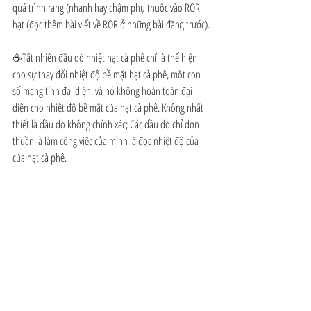
quá trình rang (nhanh hay chậm phụ thuộc vào ROR 
hạt (đọc thêm bài viết về ROR ở những bài đăng trước).
☕Tất nhiên đầu dò nhiệt hạt cà phê chỉ là thể hiện 
cho sự thay đổi nhiệt độ bề mặt hạt cà phê, một con 
số mang tính đại diện, và nó không hoàn toàn đại 
diện cho nhiệt độ bề mặt của hạt cà phê. Không nhất 
thiết là đầu dò không chính xác; Các đầu dò chỉ đơn 
thuần là làm công việc của mình là đọc nhiệt độ của 
của hạt cà phê.