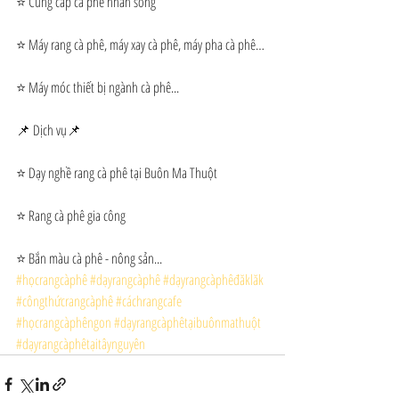
⭐ Cung cấp cà phê nhân sống
⭐ Máy rang cà phê, máy xay cà phê, máy pha cà phê…
⭐ Máy móc thiết bị ngành cà phê...
📌 Dịch vụ📌
⭐ Dạy nghề rang cà phê tại Buôn Ma Thuột
⭐ Rang cà phê gia công
⭐ Bắn màu cà phê - nông sản...
#họcrangcàphê
#dạyrangcàphê
#dạyrangcàphêđăklăk
#côngthứcrangcàphê
#cáchrangcafe
#họcrangcàphêngon
#dạyrangcàphêtạibuônmathuột
#dạyrangcàphêtạitâynguyên