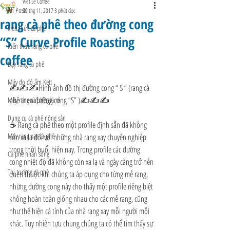
Viet Le Coffee
All Posts
30 thg 11, 2017
3 phút đọc
rang cà phê theo đường cong
kiến thức cà phê
“S” Curve Profile Roasting
Kiến thức rang cà phê
coffee
Dạy rang cà phê
Máy đo độ ẩm Kett
✍✍✍Hình ảnh đồ thị đường cong “ S ” (rang cà 
phê theo đường cong “S” )✍✍✍
Máy rang cà phê giá rẻ
Dụng cụ cà phê nông sản
☕ Rang cà phê theo một profile định sẵn đã không 
Máy rang xay cà phê
còn xa lạ đối với những nhà rang xay chuyên nghiệp 
trong thời buổi hiện nay. Trong profile các đường 
Cà phê nhân sống
cong nhiệt độ đã không còn xa lạ và ngày càng trở nên 
Thị trường cà phê
quen thuộc khi chúng ta áp dụng cho từng mẻ rang, 
những đường cong này cho thấy một profile riêng biệt 
không hoàn toàn giống nhau cho các mẻ rang, cũng 
như thể hiện cá tính của nhà rang xay mỗi người mỗi 
khác. Tuy nhiên tựu chung chúng ta có thể tìm thấy sự 