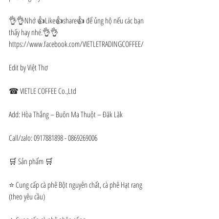
👌👌Nhớ 👍Like👍share👍 để ủng hộ nếu các bạn 
thấy hay nhé.👌👌
https://www.facebook.com/VIETLETRADINGCOFFEE/
Edit by Việt Thơ
☎ VIETLE COFFEE Co.,Ltd
Add: Hòa Thắng – Buôn Ma Thuột – Đăk Lăk
Call/zalo: 0917881898 - 0869269006
🛒 Sản phẩm 🛒
⭐ Cung cấp cà phê Bột nguyên chất, cà phê Hạt rang 
(theo yêu cầu)