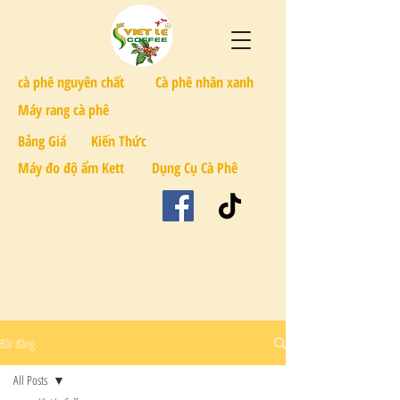
cà phê nguyên chất
Cà phê nhân xanh
Máy rang cà phê
Bảng Giá
Kiến Thức
Máy đo độ ẩm Kett
Dụng Cụ Cà Phê
Bài đăng
All Posts