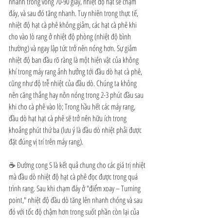
nhanh trong vòng 70-90 giây, nhiệt độ hạt sẽ chạm 
đáy, và sau đó tăng nhanh. Tuy nhiên trong thực tế, 
nhiệt độ hạt cà phê không giảm, các hạt cà phê khi 
cho vào lò rang ở nhiệt độ phòng (nhiệt độ bình 
thường) và ngay lập tức trở nên nóng hơn. Sự giảm 
nhiệt độ ban đầu rõ ràng là một hiện vật của không 
khí trong máy rang ảnh hưởng tới đầu dò hạt cà phê, 
cũng như độ trễ nhiệt của đầu dò. Chúng ta không 
nên căng thẳng hay nôn nóng trong 2-3 phút đầu sau 
khi cho cà phê vào lò; Trong hầu hết các máy rang, 
đầu dò hạt hạt cà phê sẽ trở nên hữu ích trong 
khoảng phút thứ ba (lưu ý là đầu dò nhiệt phải được 
đặt đúng vị trí trên máy rang).
☕ Đường cong S là kết quả chung cho các giá trị nhiệt 
mà đầu dò nhiệt độ hạt cà phê đọc được trong quá 
trình rang. Sau khi chạm đáy ở "điểm xoay – Turning 
point," nhiệt độ đầu dò tăng lên nhanh chóng và sau 
đó với tốc độ chậm hơn trong suốt phần còn lại của 