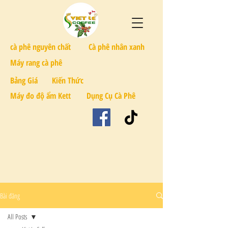
cà phê nguyên chất
Cà phê nhân xanh
Máy rang cà phê
Bảng Giá
Kiến Thức
Máy đo độ ẩm Kett
Dụng Cụ Cà Phê
Bài đăng
All Posts