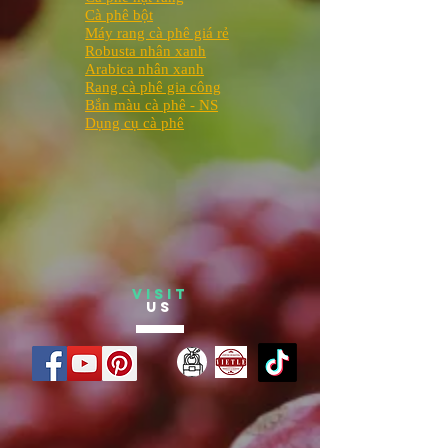
Cà phê bột
Máy rang cà phê giá rẻ
Robusta nhân xanh
Arabica nhân xanh
Rang cà phê gia công
Bắn màu cà phê - NS
Dụng cụ cà phê
VISIT
US