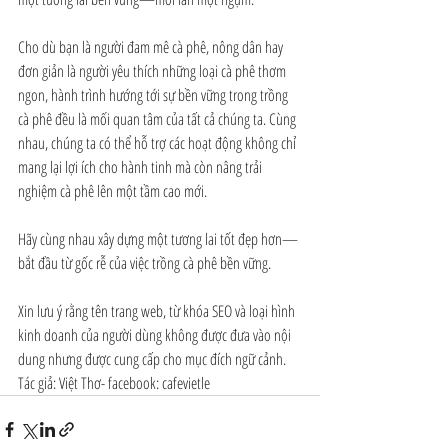
Cho dù bạn là người đam mê cà phê, nông dân hay 
đơn giản là người yêu thích những loại cà phê thơm 
ngon, hành trình hướng tới sự bền vững trong trồng 
cà phê đều là mối quan tâm của tất cả chúng ta. Cùng 
nhau, chúng ta có thể hỗ trợ các hoạt động không chỉ 
mang lại lợi ích cho hành tinh mà còn nâng trải 
nghiệm cà phê lên một tầm cao mới.
Hãy cùng nhau xây dựng một tương lai tốt đẹp hơn—
bắt đầu từ gốc rễ của việc trồng cà phê bền vững.
Xin lưu ý rằng tên trang web, từ khóa SEO và loại hình 
kinh doanh của người dùng không được đưa vào nội 
dung nhưng được cung cấp cho mục đích ngữ cảnh.
Tác giả: Việt Thơ- facebook: cafevietle