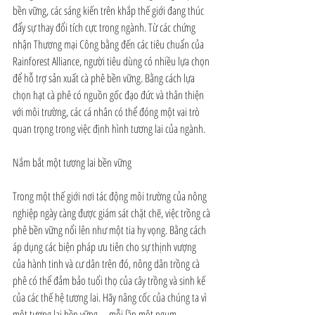
bền vững, các sáng kiến ​​trên khắp thế giới đang thúc 
đẩy sự thay đổi tích cực trong ngành. Từ các chứng 
nhận Thương mại Công bằng đến các tiêu chuẩn của 
Rainforest Alliance, người tiêu dùng có nhiều lựa chọn 
để hỗ trợ sản xuất cà phê bền vững. Bằng cách lựa 
chọn hạt cà phê có nguồn gốc đạo đức và thân thiện 
với môi trường, các cá nhân có thể đóng một vai trò 
quan trọng trong việc định hình tương lai của ngành.
Nắm bắt một tương lai bền vững
Trong một thế giới nơi tác động môi trường của nông 
nghiệp ngày càng được giám sát chặt chẽ, việc trồng cà 
phê bền vững nổi lên như một tia hy vọng. Bằng cách 
áp dụng các biện pháp ưu tiên cho sự thịnh vượng 
của hành tinh và cư dân trên đó, nông dân trồng cà 
phê có thể đảm bảo tuổi thọ của cây trồng và sinh kế 
của các thế hệ tương lai. Hãy nâng cốc của chúng ta vì 
một tương lai bền vững—mỗi lần một ngụm.