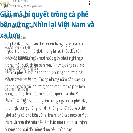
Viet Le Coffee
All Posts
19 thg 7, 2024
4 phút đọc
Giải mã bí quyết trồng cà phê
kiến thức cà phê
bền vững: Nhìn lại Việt Nam và
Kiến thức rang cà phê
xa hơn
Dạy rang cà phê
Cà phê đã ăn sâu vào thói quen hàng ngày của mọi 
Máy đo độ ẩm Kett
người trên toàn thế giới, mang lại sự thúc đẩy cần 
thiết để bắt đầu ngày mới hoặc giây phút nghỉ ngơi 
Máy rang cà phê giá rẻ
trong một buổi chiều bận rộn. Nhưng đằng sau mỗi 
Dụng cụ cà phê nông sản
tách cà phê là một hành trình phức tạp thường bắt 
Máy rang xay cà phê
đầu từ một trang trại. Trong những năm gần đây, sự 
tập trung vào các phương pháp canh tác cà phê bền 
Cà phê nhân sống
vững đã tăng lên, đặc biệt là các quốc gia như Việt 
Thị trường cà phê
Nam, một ngôi sao đang lên trong ngành cà phê. Hãy 
tham gia cùng chúng tôi khi chúng tôi đi sâu vào thế 
giới trồng cà phê bền vững, khám phá các mẹo từ Việt 
Nam và hơn thế nữa để đảm bảo một tương lai thịnh 
vượng cho loại đồ uống được yêu thích này.