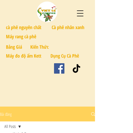
cà phê nguyên chất
Cà phê nhân xanh
Máy rang cà phê
Bảng Giá
Kiến Thức
Máy đo độ ẩm Kett
Dụng Cụ Cà Phê
Bài đăng
All Posts