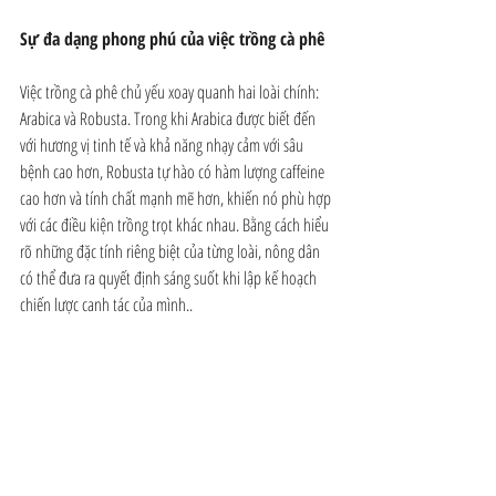
Sự đa dạng phong phú của việc trồng cà phê
Việc trồng cà phê chủ yếu xoay quanh hai loài chính: 
Arabica và Robusta. Trong khi Arabica được biết đến 
với hương vị tinh tế và khả năng nhạy cảm với sâu 
bệnh cao hơn, Robusta tự hào có hàm lượng caffeine 
cao hơn và tính chất mạnh mẽ hơn, khiến nó phù hợp 
với các điều kiện trồng trọt khác nhau. Bằng cách hiểu 
rõ những đặc tính riêng biệt của từng loài, nông dân 
có thể đưa ra quyết định sáng suốt khi lập kế hoạch 
chiến lược canh tác của mình..