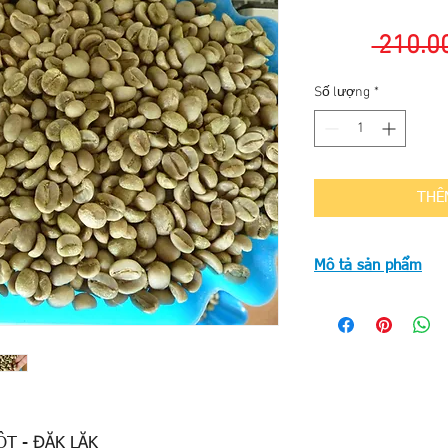
 210.0
Số lượng
*
THÊ
Mô tả sản phẩm
Vùng/Region: Lâm 
Nhà sản xuất/Produ
Chứng nhận/Certific
Giống/Varietal:
Bour
Độ cao/Elevation: (
Chế biến/Processin
Body:
Medium
T - ĐĂK LĂK