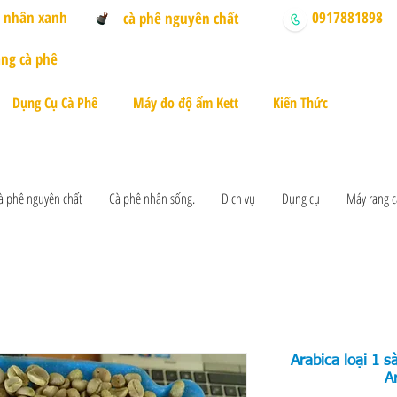
ê nhân xanh
0917881898
cà phê nguyên chất
-
ng cà phê
Dụng Cụ Cà Phê
Máy đo độ ẩm Kett
Kiến Thức
à phê nguyên chất
Cà phê nhân sống.
Dịch vụ
Dụng cụ
Máy rang c
Arabica loại 1 
A