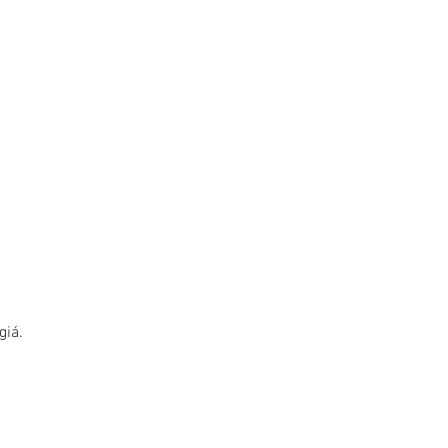
h
giá.