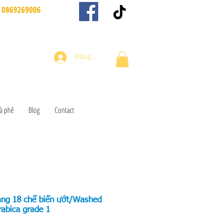
0869269006
Đăng nhập
à phê
Blog
Contact
sàng 18 chế biến ướt/Washed
rabica grade 1