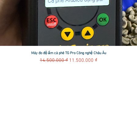
Máy đo độ ẩm cà phê TG Pro Công nghệ Châu Âu
Xem nhanh
Giá thông thường
Giá bán rẻ
14.500.000 ₫
11.500.000 ₫