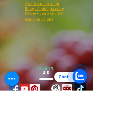
Arabica nhân xanh
Rang cà phê gia công
Bắn màu cà phê - NS
Dụng cụ cà phê
VISIT
US
Chat