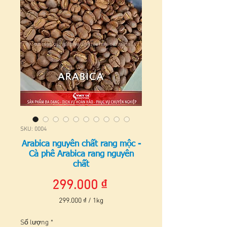
SKU: 0004
Arabica nguyên chất rang mộc -
Cà phê Arabica rang nguyên
chất
Giá
299.000 ₫
299.000 ₫
/
1kg
299.000 ₫
cho
Số lượng
*