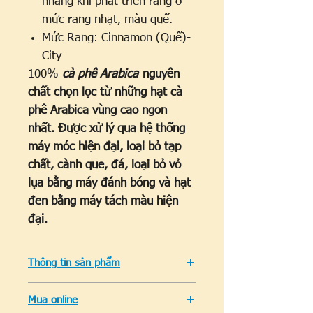
nhàng khi phát triển rang ở
mức rang nhạt, màu quế.
Mức Rang: Cinnamon (Quế)-
City
100%
cà phê Arabica
nguyên
chất chọn lọc từ những hạt cà
phê Arabica vùng cao ngon
nhất. Được xử lý qua hệ thống
máy móc hiện đại, loại bỏ tạp
chất, cành que, đá, loại bỏ vỏ
lụa bằng máy đánh bóng và hạt
đen bằng máy tách màu hiện
đại.
Thông tin sản phẩm
VIETLE COFFEE CO., LTD
Nhà rang
Mua online
xay cà phê nổi tiếng tại Buôn Ma