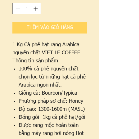
mỗi
1
Ki-
lô-
gam
THÊM VÀO GIỎ HÀNG
1 Kg Cà phê hạt rang Arabica
nguyên chất VIET LE COFFEE
Thông tin sản phẩm
100% cà phê nguyên chất
chọn lọc từ những hạt cà phê
Arabica ngon nhất.
Giống cà: Bourbon/Typica
Phương pháp sơ chế: Honey
Độ cao: 1300-1600m (MASL)
Đóng gói: 1kg cà phê hạt/gói
Được rang mộc hoàn toàn
bằng máy rang hơi nóng Hot